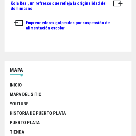
Kola Real, un refresco que refleja la originalidad del
Navegación
pp
dominicano
de
Emprendedores golpeados por suspensión de
entradas
alimentación escolar
MAPA
INICIO
MAPA DEL SITIO
YOUTUBE
HISTORIA DE PUERTO PLATA
PUERTO PLATA
TIENDA