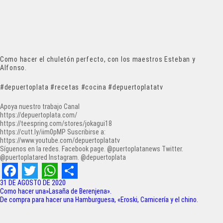
Como hacer el chuletón perfecto, con los maestros Esteban y
Alfonso.
#depuertoplata #recetas #cocina #depuertoplatatv
Apoya nuestro trabajo Canal
https://depuertoplata.com/
https://teespring.com/stores/jokagui18
https://cutt.ly/iim0pMP Suscribirse a:
https://www.youtube.com/depuertoplatatv
Síguenos en la redes. Facebook page. @puertoplatanews Twitter.
@puertoplatared Instagram. @depuertoplata
F
T
W
S
31 DE AGOSTO DE 2020
Navegación
Como hacer una»Lasaña de Berenjena».
a
w
h
h
De compra para hacer una Hamburguesa, «Eroski, Carnicería y el chino.
de
c
i
a
a
entradas