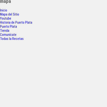
mapa
e
t
t
r
Inicio
b
t
s
e
Mapa del Sitio
o
e
A
Youtube
Historia de Puerto Plata
o
r
p
Puerto Plata
Tienda
k
p
Comunícate
Todas la Recetas