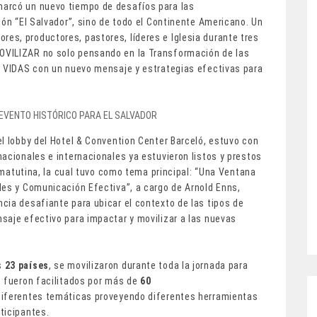
marcó un nuevo tiempo de desafíos para las
ión “El Salvador”, sino de todo el Continente Americano. Un
s, productores, pastores, líderes e Iglesia durante tres
OVILIZAR no solo pensando en la Transformación de las
r VIDAS con un nuevo mensaje y estrategias efectivas para
l lobby del Hotel & Convention Center Barceló, estuvo con
acionales e internacionales ya estuvieron listos y prestos
a matutina, la cual tuvo como tema principal: “Una Ventana
les y Comunicación Efectiva”, a cargo de Arnold Enns,
cia desafiante para ubicar el contexto de las tipos de
saje efectivo para impactar y movilizar a las nuevas
s
23 países
, se movilizaron durante toda la jornada para
e fueron facilitados por más de
60
diferentes temáticas proveyendo diferentes herramientas
ticipantes.