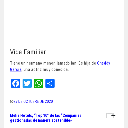
Vida Familiar
Tiene un hermano menor llamado Ian. Es hija de
Cheddy
García
, una actriz muy conocida.
Fa
T
W
Sh
ce
wi
ha
ar
bo
tt
ts
e
27 DE OCTUBRE DE 2020
ok
er
A
Meliá Hotels, “Top 10” de las “Compañías
Navegación
pp
gestionadas de manera sostenible»