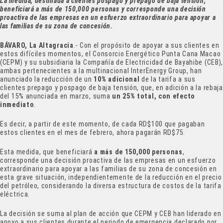
La medida, destinada a clientes pospago y prepago de baja tensión,
beneficiará a más de 150,000 personas y corresponde una decisión
proactiva de las empresas en un esfuerzo extraordinario para apoyar a
las familias de su zona de concesión.
BÁVARO, La Altagracia
.- Con el propósito de apoyar a sus clientes en
estos difíciles momentos, el Consorcio Energético Punta Cana Macao
(CEPM) y su subsidiaria la Compańía de Electricidad de Bayahibe (CEB)
ambas pertenecientes a la multinacional InterEnergy Group, han
anunciado la reducción de un
10% adicional
de la tarifa a sus
clientes prepago y pospago de baja tensión, que, en adición a la rebaja
del 15% anunciada en marzo, suma
un 25% total, con efecto
inmediato
.
Es decir, a partir de este momento, de cada RD$100 que pagaban
estos clientes en el mes de febrero, ahora pagarán RD$75.
Esta medida, que beneficiará
a más de 150,000 personas
,
corresponde una decisión proactiva de las empresas en un esfuerzo
extraordinario para apoyar a las familias de su zona de concesión en
esta grave situación, independientemente de la reducción en el precio
del petróleo, considerando la diversa estructura de costos de la tarifa
eléctrica.
La decisión se suma al plan de acción que CEPM y CEB han liderado en
apoyo a sus clientes durante el periodo de emergencia declarado por