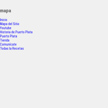
de
c
i
a
a
entradas
mapa
e
t
t
r
Inicio
b
t
s
e
Mapa del Sitio
o
e
A
Youtube
Historia de Puerto Plata
o
r
p
Puerto Plata
Tienda
k
p
Comunícate
Todas la Recetas