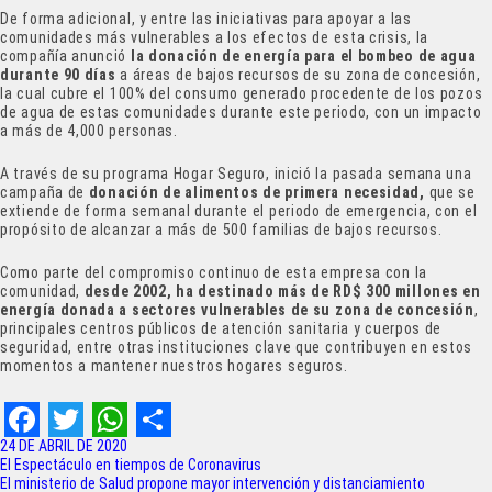
De forma adicional, y entre las iniciativas para apoyar a las
comunidades más vulnerables a los efectos de esta crisis, la
compañía anunció
la donación de energía para el bombeo de agua
durante 90 días
a áreas de bajos recursos de su zona de concesión,
la cual cubre el 100% del consumo generado procedente de los pozos
de agua de estas comunidades durante este periodo, con un impacto
a más de 4,000 personas.
A través de su programa Hogar Seguro, inició la pasada semana una
campaña de
donación de alimentos de primera necesidad,
que se
extiende de forma semanal durante el periodo de emergencia, con el
propósito de alcanzar a más de 500 familias de bajos recursos.
Como parte del compromiso continuo de esta empresa con la
comunidad,
desde 2002, ha destinado más de RD$ 300 millones en
energía donada a sectores vulnerables de su zona de concesión
,
principales centros públicos de atención sanitaria y cuerpos de
seguridad, entre otras instituciones clave que contribuyen en estos
momentos a mantener nuestros hogares seguros.
F
T
W
S
24 DE ABRIL DE 2020
Navegación
El Espectáculo en tiempos de Coronavirus
a
w
h
h
El ministerio de Salud propone mayor intervención y distanciamiento