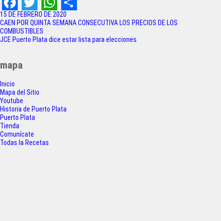
F
T
W
S
15 DE FEBRERO DE 2020
Navegación
CAEN POR QUINTA SEMANA CONSECUTIVA LOS PRECIOS DE LOS
a
w
h
h
COMBUSTIBLES
de
JCE Puerto Plata dice estar lista para elecciones
c
i
a
a
entradas
e
t
t
r
mapa
b
t
s
e
Inicio
o
e
A
Mapa del Sitio
Youtube
o
r
p
Historia de Puerto Plata
Puerto Plata
k
p
Tienda
Comunícate
Todas la Recetas