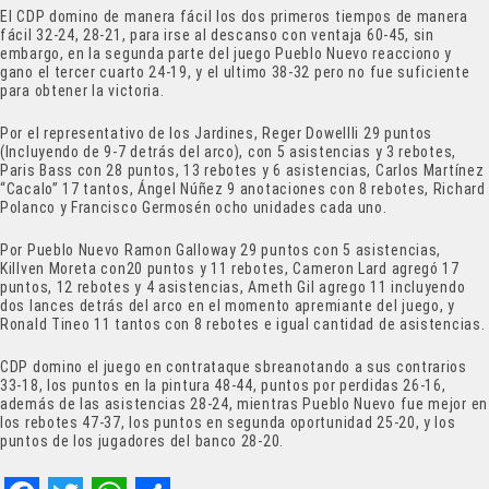
El CDP domino de manera fácil los dos primeros tiempos de manera
fácil 32-24, 28-21, para irse al descanso con ventaja 60-45, sin
embargo, en la segunda parte del juego Pueblo Nuevo reacciono y
gano el tercer cuarto 24-19, y el ultimo 38-32 pero no fue suficiente
para obtener la victoria.
Por el representativo de los Jardines, Reger DowellIi 29 puntos
(Incluyendo de 9-7 detrás del arco), con 5 asistencias y 3 rebotes,
Paris Bass con 28 puntos, 13 rebotes y 6 asistencias, Carlos Martínez
“Cacalo” 17 tantos, Ángel Núñez 9 anotaciones con 8 rebotes, Richard
Polanco y Francisco Germosén ocho unidades cada uno.
Por Pueblo Nuevo Ramon Galloway 29 puntos con 5 asistencias,
Killven Moreta con20 puntos y 11 rebotes, Cameron Lard agregó 17
puntos, 12 rebotes y 4 asistencias, Ameth Gil agrego 11 incluyendo
dos lances detrás del arco en el momento apremiante del juego, y
Ronald Tineo 11 tantos con 8 rebotes e igual cantidad de asistencias.
CDP domino el juego en contrataque sbreanotando a sus contrarios
33-18, los puntos en la pintura 48-44, puntos por perdidas 26-16,
además de las asistencias 28-24, mientras Pueblo Nuevo fue mejor en
los rebotes 47-37, los puntos en segunda oportunidad 25-20, y los
puntos de los jugadores del banco 28-20.