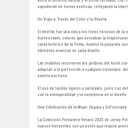
entre el entorno natural y el estilo refinado. Con
expedición en tierras exóticas, reflejando la libe
Un Viaje a Través del Color y la Silueta
El desfile fue una oda a los tonos terrosos de la
buttercream, colores que evocaban la majestuosida
característico de la firma, iluminó la pasarela c
elemento esencial en cada diseño.
Las modelos recorrieron los jardines del hotel co
adaptan a la perfección a cualquier escenario: de
evento nocturno.
El uso de tejidos ligeros y naturales, junto con d
con la atemporalidad y la excelencia en el diseño.
Una Celebración de la Mujer Segura y Sofisticada
La Colección Primavera-Verano 2025 de Jenny Pola
nuevos horizontes con un estilo que respira avent