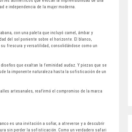
 cortes asimétricos que evocan la imprevisibilidad de una
rtad e independencia de la mujer moderna.
 sabana, con una paleta que incluyó camel, ámbar y
d del sol poniente sobre el horizonte. El blanco,
on su frescura y versatilidad, consolidándose como un
n diseños que exaltan la feminidad audaz. Y piezas que se
sde la imponente naturaleza hasta la sofisticación de un
etalles artesanales, reafirmó el compromiso de la marca
nco es una invitación a soñar, a atreverse y a descubrir
ura sin perder la sofisticación. Como un verdadero safari