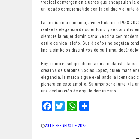
tropical convergen en ajuares que encapsulan la 
un legado comprometido con la calidad y el arte de
La diseñadora epónima, Jenny Polanco (1958-2020)
realzó la elegancia de su entorno y se convirtió e
siempre la mujer dominicana: vestirla con moderni
estilo de vida isleño. Sus diseños no seguían tend
lino a símbolos distintivos de su firma, dotándolo
Hoy, como el sol que ilumina su amada isla, la ca
creativa de Carolina Socias López, quien mantiene
elegancia, la marca sigue exaltando la identidad
pionera en este ámbito. Su amor por el arte y la 
una declaración de orgullo dominicano.
Fa
T
W
Sh
ce
wi
ha
ar
bo
tt
ts
e
20 DE FEBRERO DE 2025
ok
er
A