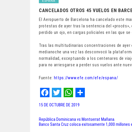
ESPAÑA
CANCELADOS OTROS 45 VUELOS EN BARC
El Aeropuerto de Barcelona ha cancelado este mar
protestas de ayer tras la sentencia del «procés»,
perdido un ojo, en cargas policiales en las que se
Tras las multitudinarias concentraciones de ayer 
medianoche una vez las desconvocó la plataforma
normalidad, exceptuando a los centenares de viaj
para no arriesgarse a perder sus vuelos ante nue
Fuente:
https://www.efe.com/efe/espana/
F
T
W
S
15 DE OCTUBRE DE 2019
a
w
h
h
c
i
a
a
República Dominicana vs Montserrat Mañana.
Navegación
Banco Santa Cruz coloca exitosamente 1,000 millones
e
t
t
r