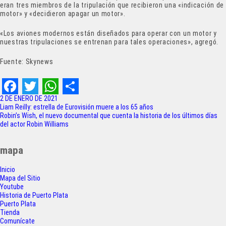
eran tres miembros de la tripulación que recibieron una «indicación de
motor» y «decidieron apagar un motor».
«Los aviones modernos están diseñados para operar con un motor y
nuestras tripulaciones se entrenan para tales operaciones», agregó.
Fuente: Skynews
F
T
W
S
2 DE ENERO DE 2021
Navegación
Liam Reilly: estrella de Eurovisión muere a los 65 años
a
w
h
h
Robin’s Wish, el nuevo documental que cuenta la historia de los últimos días
de
del actor Robin Williams
c
i
a
a
entradas
e
t
t
r
mapa
b
t
s
e
Inicio
o
e
A
Mapa del Sitio
Youtube
o
r
p
Historia de Puerto Plata
Puerto Plata
k
p
Tienda
Comunícate