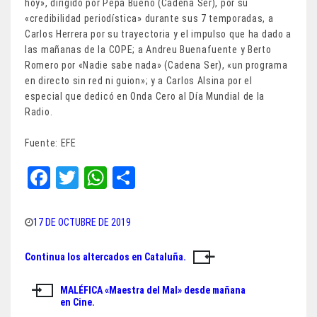
hoy», dirigido por Pepa Bueno (Cadena Ser), por su
«credibilidad periodística» durante sus 7 temporadas, a
Carlos Herrera por su trayectoria y el impulso que ha dado a
las mañanas de la COPE; a Andreu Buenafuente y Berto
Romero por «Nadie sabe nada» (Cadena Ser), «un programa
en directo sin red ni guion»; y a Carlos Alsina por el
especial que dedicó en Onda Cero al Día Mundial de la
Radio.
Fuente: EFE
Fa
T
W
Sh
ce
wi
ha
ar
bo
tt
ts
e
17 DE OCTUBRE DE 2019
ok
er
A
Continua los altercados en Cataluña.
Navegación
pp
de
MALÉFICA «Maestra del Mal» desde mañana
en Cine.
entradas