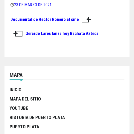
bo
tt
ts
e
23 DE MARZO DE 2021
ok
er
A
Documental de Hector Romero al cine
Navegación
pp
de
Gerardo Lares lanza hoy Bachata Azteca
entradas
MAPA
INICIO
MAPA DEL SITIO
YOUTUBE
HISTORIA DE PUERTO PLATA
PUERTO PLATA