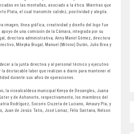
arcadas en las montañas, asociado a la ética. Mientras que
rto Plata, el cual transmite calidez, positividad y alegría.
va imagen, línea gráfica, creatividad y diseño del logo fue
l apoyo de una comisión de la Cámara, integrada por su
gal, directora administrativa; Anny Mariel Gómez, directora
ectivo, Mileyka Brugal, Manuel (Mitono) Durán, Julio Brea y
cer a la junta directiva y al personal técnico y ejecutivo
la destacable labor que realizan a diario para mantener el
ntidad durante sus años de operaciones.
can, la vicealcaldesa municipal Kenya de Desangles, Juana
Clúster y de Ashonorte, respectivamente, los miembros del
Patria Rodríguez, Socorro Cruzeta de Luciano, Amaury Pla; y
s, Juan de Jesús Tatis, José Loinaz, Félix Santana, Nelson