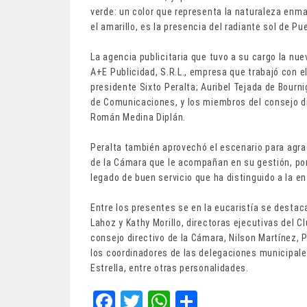
verde: un color que representa la naturaleza enm
el amarillo, es la presencia del radiante sol de Pue
La agencia publicitaria que tuvo a su cargo la nue
A+E Publicidad, S.R.L., empresa que trabajó con e
presidente Sixto Peralta; Auribel Tejada de Bourni
de Comunicaciones, y los miembros del consejo dir
Román Medina Diplán.
Peralta también aprovechó el escenario para agrade
de la Cámara que le acompañan en su gestión, por 
legado de buen servicio que ha distinguido a la e
Entre los presentes se en la eucaristía se desta
Lahoz y Kathy Morillo, directoras ejecutivas del 
consejo directivo de la Cámara, Nilson Martínez, 
los coordinadores de las delegaciones municipale
Estrella, entre otras personalidades.
Fa
T
W
Sh