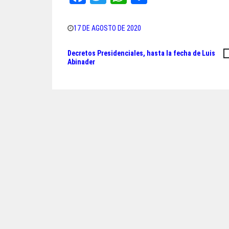
ce
wi
ha
ar
bo
tt
ts
e
17 DE AGOSTO DE 2020
ok
er
A
Decretos Presidenciales, hasta la fecha de Luis
Navegación
pp
Abinader
de
entradas