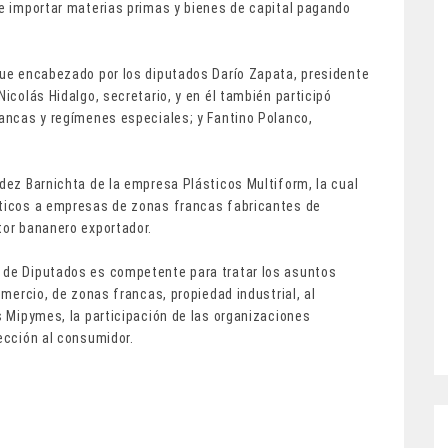
 e importar materias primas y bienes de capital pagando
 fue encabezado por los diputados Darío Zapata, presidente
Nicolás Hidalgo, secretario, y en él también participó
rancas y regímenes especiales; y Fantino Polanco,
ndez Barnichta de la empresa Plásticos Multiform, la cual
sticos a empresas de zonas francas fabricantes de
ctor bananero exportador.
a de Diputados es competente para tratar los asuntos
omercio, de zonas francas, propiedad industrial, al
as Mipymes, la participación de las organizaciones
tección al consumidor.