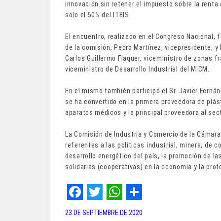
innovación sin retener el impuesto sobre la renta
solo el 50% del ITBIS.
El encuentro, realizado en el Congreso Nacional,
de la comisión, Pedro Martínez, vicepresidente, y 
Carlos Guillermo Flaquer, viceministro de zonas f
viceministro de Desarrollo Industrial del MICM.
En el mismo también participó el Sr. Javier Ferná
se ha convertido en la primera proveedora de plá
aparatos médicos y la principal proveedora al se
La Comisión de Industria y Comercio de la Cámar
referentes a las políticas industrial, minera, de c
desarrollo energético del país, la promoción de l
solidarias (cooperativas) en la economía y la pro
F
T
W
S
23 DE SEPTIEMBRE DE 2020