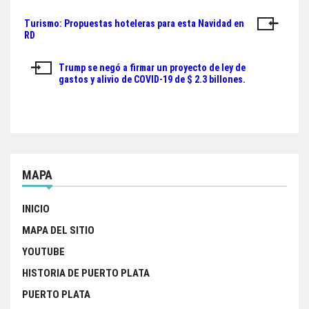
ok
er
A
Turismo: Propuestas hoteleras para esta Navidad en
Navegación
pp
RD
de
Trump se negó a firmar un proyecto de ley de
entradas
gastos y alivio de COVID-19 de $ 2.3 billones.
MAPA
INICIO
MAPA DEL SITIO
YOUTUBE
HISTORIA DE PUERTO PLATA
PUERTO PLATA