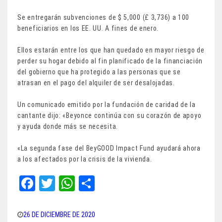
Se entregarán subvenciones de $ 5,000 (£ 3,736) a 100
beneficiarios en los EE. UU. A fines de enero.
Ellos estarán entre los que han quedado en mayor riesgo de
perder su hogar debido al fin planificado de la financiación
del gobierno que ha protegido a las personas que se
atrasan en el pago del alquiler de ser desalojadas.
Un comunicado emitido por la fundación de caridad de la
cantante dijo: «Beyonce continúa con su corazón de apoyo
y ayuda donde más se necesita.
«La segunda fase del BeyGOOD Impact Fund ayudará ahora
a los afectados por la crisis de la vivienda.
Fa
T
W
Sh
ce
wi
ha
ar
bo
tt
ts
e
26 DE DICIEMBRE DE 2020