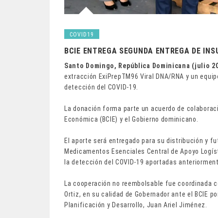
COVID19
BCIE ENTREGA SEGUNDA ENTREGA DE INS
Santo Domingo, Rep
ú
blica Dominicana (julio 2
extracción ExiPrepTM96 Viral DNA/RNA y un equip
detección del COVID-19.
La donación forma parte un acuerdo de colaborac
Económica (BCIE) y el Gobierno dominicano.
El aporte será entregado para su distribución y f
Medicamentos Esenciales Central de Apoyo Logíst
la detección del COVID-19 aportadas anteriormente
La cooperación no reembolsable fue coordinada co
Ortiz, en su calidad de Gobernador ante el BCIE p
Planificación y Desarrollo, Juan Ariel Jiménez.