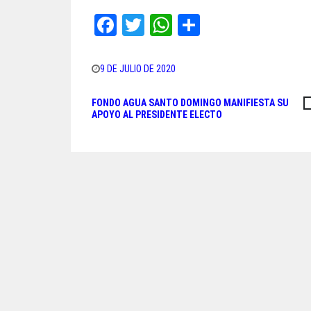
Fa
T
W
Sh
ce
wi
ha
ar
bo
tt
ts
e
9 DE JULIO DE 2020
ok
er
A
FONDO AGUA SANTO DOMINGO MANIFIESTA SU
Navegación
pp
APOYO AL PRESIDENTE ELECTO
de
entradas