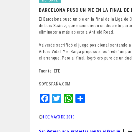
DEPORTE
BARCELONA PUSO UN PIE EN LA FINAL DE 
El Barcelona puso un pie en la final de la Liga de
de Luis Suárez, que escondieron un discreto partid
eliminatoria más abierta a Anfield Road.
Valverde sacrificó el juego posicional sentando a A
Arturo Vidal. Y el Barça propuso a los ‘reds’ un pa
el arranque. Pero al final, logró oro puro de un d
Fuente: EFE
SOYESPAÑA.COM
Fa
T
W
Sh
ce
wi
ha
ar
bo
tt
ts
e
1 DE MAYO DE 2019
ok
er
A
San Petersburgo, protestas contra el Kremlin