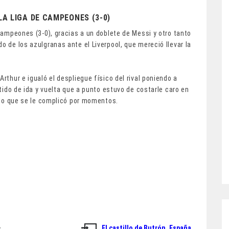
LA LIGA DE CAMPEONES (3-0)
 Campeones (3-0), gracias a un doblete de Messi y otro tanto
o de los azulgranas ante el Liverpool, que mereció llevar la
rthur e igualó el despliegue físico del rival poniendo a
rtido de ida y vuelta que a punto estuvo de costarle caro en
uelo que se le complicó por momentos.
El castillo de Butrón, España