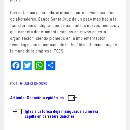
Con esta innovadora plataforma de autoservicio para los
colaboradores, Banco Santa Cruz da un paso más hacia la
transformación digital que demandan los nuevos tiempos y
que conecta directamente con los objetivos de esta
organización, siendo pioneros en la implementación
tecnológica en el mercado de la República Dominicana, de
la mano de la empresa ITGES.
Fa
T
W
Sh
ce
wi
ha
ar
bo
tt
ts
e
21 DE JULIO DE 2020
ok
er
A
Articulo: Genocidio epidémico.
Navegación
pp
de
Iglesia católica deja inaugurada su nueva
capilla en carretera Sánchez
entradas