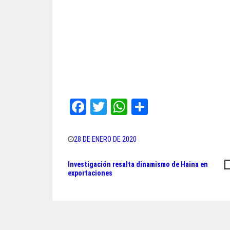
Fa
T
W
Sh
ce
wi
ha
ar
bo
tt
ts
e
28 DE ENERO DE 2020
ok
er
A
Investigación resalta dinamismo de Haina en
Navegación
pp
exportaciones
de
entradas