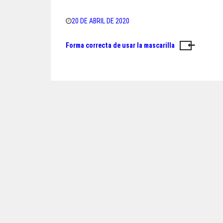
ce
wi
ha
ar
bo
tt
ts
e
20 DE ABRIL DE 2020
ok
er
A
Forma correcta de usar la mascarilla
Navegación
pp
de
entradas