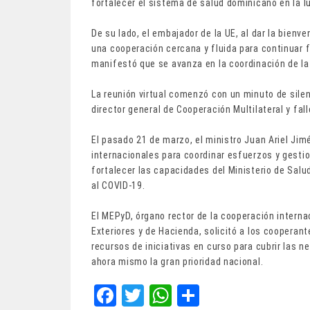
fortalecer el sistema de salud dominicano en la l
De su lado, el embajador de la UE, al dar la bienv
una cooperación cercana y fluida para continuar 
manifestó que se avanza en la coordinación de la
La reunión virtual comenzó con un minuto de sile
director general de Cooperación Multilateral y fa
El pasado 21 de marzo, el ministro Juan Ariel Ji
internacionales para coordinar esfuerzos y gestio
fortalecer las capacidades del Ministerio de Salud
al COVID-19.
El MEPyD, órgano rector de la cooperación interna
Exteriores y de Hacienda, solicitó a los cooperant
recursos de iniciativas en curso para cubrir las n
ahora mismo la gran prioridad nacional.
Fa
T
W
Sh