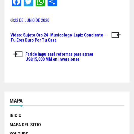
Fa
T
W
Sh
ce
wi
ha
ar
bo
tt
ts
e
22 DE JUNIO DE 2020
ok
er
A
Video: Sujeto Oro 24 -Musicologo-Lapiz Conciente –
Navegación
pp
Tu Eres Duro Por Tu Casa
de
Faride impulsará reformas para atraer
entradas
US$15,000 MM en inversiones
MAPA
INICIO
MAPA DEL SITIO
YOUTUBE