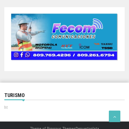
TURISMO
ht
Theme of
Rigorous Themes
Depuertoplata