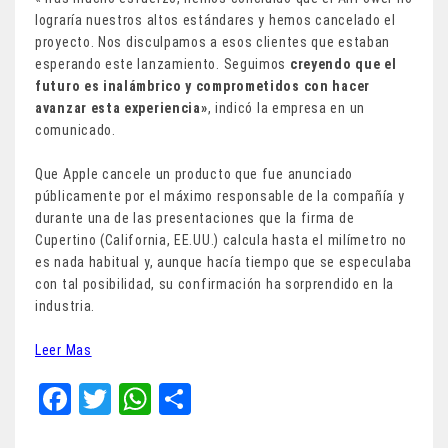
lograría nuestros altos estándares y hemos cancelado el
proyecto. Nos disculpamos a esos clientes que estaban
esperando este lanzamiento. Seguimos
creyendo que el
futuro es inalámbrico y comprometidos con hacer
avanzar esta experiencia»
, indicó la empresa en un
comunicado.
Que Apple cancele un producto que fue anunciado
públicamente por el máximo responsable de la compañía y
durante una de las presentaciones que la firma de
Cupertino (California, EE.UU.) calcula hasta el milímetro no
es nada habitual y, aunque hacía tiempo que se especulaba
con tal posibilidad, su confirmación ha sorprendido en la
industria.
Leer Mas
Fa
T
W
Sh
ce
wi
ha
ar