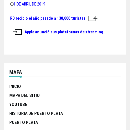
bo
tt
ts
e
1 DE ABRIL DE 2019
ok
er
A
RD recibió el año pasado a 130,000 turistas
Navegación
pp
de
Apple anunció sus plataformas de streaming
entradas
MAPA
INICIO
MAPA DEL SITIO
YOUTUBE
HISTORIA DE PUERTO PLATA
PUERTO PLATA