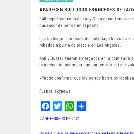
APARECEN BULLDOGS FRANCESES DE LAD
Bulldogs franceses de Lady Gaga encontrados de
paseador de perros en el pecho.
Los bulldogs franceses de Lady Gaga han sido en
robados a punta de pistola en Los Ángeles.
Koji y Gustav fueron entregados en la comisaría d
la noche por una mujer que parece «no estar invo
«Puedo confirmar que los perros han sido localiza
Fuente: skynews
F
T
W
S
27 DE FEBRERO DE 2021
a
w
h
h
FBI persigue a un único sospechoso por la muerte del pol