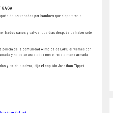
Y GAGA
spués de ser robados por hombres que dispararon a
contrados sanos y salvos, dos días después de haber sido
e policía de la comunidad olímpica de LAPD el viernes por
lucrada y no estar asociada» con el robo a mano armada.
dos y están a salvo», dijo el capitán Jonathan Tippet.
icía Brian Sicknick