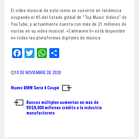
El video musical de este remix se convirtió en tendencia
ocupando el #5 del listado global de “Top Music Videos” de
YouTube, y actualmente cuenta con más de 21 millones de
visitas en su video musical. «Calmarme II» está disponible
en todas las plataformas digitales de música.
Fa
T
W
Sh
ce
wi
ha
ar
bo
tt
ts
e
10 DE NOVIEMBRE DE 2020
ok
er
A
Nuevo BMW Serie 4 Coupé
Navegación
pp
de
Bancos múltiples aumentan en más de
RD$8,000 millones crédito a la industria
entradas
manufacturera