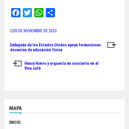
Fa
T
W
Sh
ce
wi
ha
ar
bo
tt
ts
e
20 DE NOVIEMBRE DE 2023
ok
er
A
Embajada de los Estados Unidos apoya formaciones
Navegación
pp
docentes de educación física
de
Henry Hierro y orquesta en concierto en el
entradas
Vivo café
MAPA
INICIO