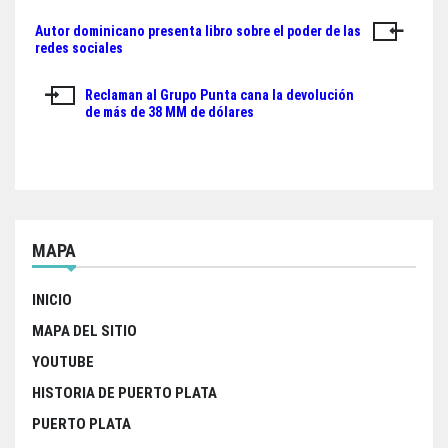
ok
er
A
Autor dominicano presenta libro sobre el poder de las
Navegación
pp
redes sociales
de
Reclaman al Grupo Punta cana la devolución
entradas
de más de 38 MM de dólares
MAPA
INICIO
MAPA DEL SITIO
YOUTUBE
HISTORIA DE PUERTO PLATA
PUERTO PLATA