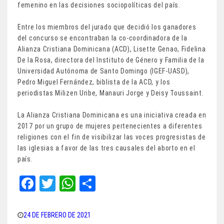
femenino en las decisiones sociopolíticas del país.
Entre los miembros del jurado que decidió los ganadores
del concurso se encontraban la co-coordinadora de la
Alianza Cristiana Dominicana (ACD), Lisette Genao, Fidelina
De la Rosa, directora del Instituto de Género y Familia de la
Universidad Autónoma de Santo Domingo (IGEF-UASD),
Pedro Miguel Fernández, biblista de la ACD, y los
periodistas Milizen Uribe, Manauri Jorge y Deisy Toussaint.
La Alianza Cristiana Dominicana es una iniciativa creada en
2017 por un grupo de mujeres pertenecientes a diferentes
religiones con el fin de visibilizar las voces progresistas de
las iglesias a favor de las tres causales del aborto en el
país.
Fa
T
W
Sh
ce
wi
ha
ar
bo
tt
ts
e
24 DE FEBRERO DE 2021