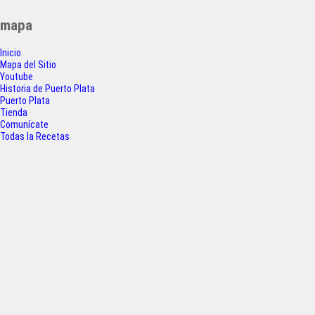
c
i
a
a
entradas
mapa
e
t
t
r
Inicio
b
t
s
e
Mapa del Sitio
o
e
A
Youtube
Historia de Puerto Plata
o
r
p
Puerto Plata
Tienda
k
p
Comunícate
Todas la Recetas