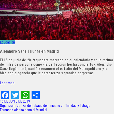
Educación
Alejandro Sanz Triunfa en Madrid
El 15 de junio de 2019 quedará marcado en el calendario y en la retirna
de miles de persona como »la perfección hecha concierto».
Alejandro
Sanz llegó, llenó, cantó y enamoró el estadio del Metropolitano
y lo
hizo con elegancia que le caracteriza y grandes sorpresas.
Leer mas
F
T
W
S
16 DE JUNIO DE 2019
Navegación
Organizan festival del tabaco dominicano en Trinidad y Tobago
a
w
h
h
Fernando Alonso gana el Mundial
de