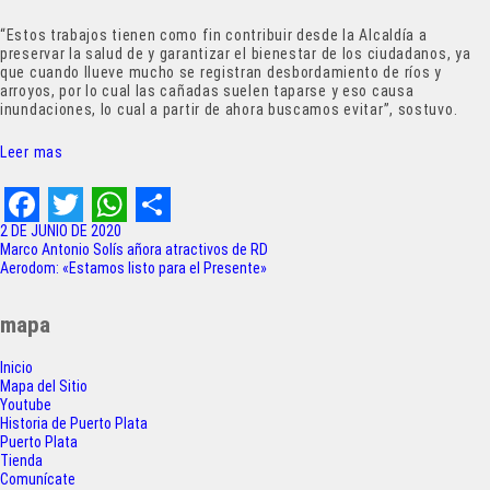
“Estos trabajos tienen como fin contribuir desde la Alcaldía a
preservar la salud de y garantizar el bienestar de los ciudadanos, ya
que cuando llueve mucho se registran desbordamiento de ríos y
arroyos, por lo cual las cañadas suelen taparse y eso causa
inundaciones, lo cual a partir de ahora buscamos evitar”, sostuvo.
Leer mas
F
T
W
S
2 DE JUNIO DE 2020
Navegación
Marco Antonio Solís añora atractivos de RD
a
w
h
h
Aerodom: «Estamos listo para el Presente»
de
c
i
a
a
entradas
mapa
e
t
t
r
Inicio
b
t
s
e
Mapa del Sitio
o
e
A
Youtube
Historia de Puerto Plata
o
r
p
Puerto Plata
Tienda
k
p
Comunícate