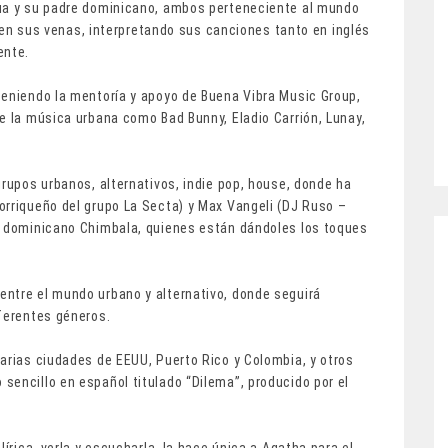
cua y su padre dominicano, ambos perteneciente al mundo
te en sus venas, interpretando sus canciones tanto en inglés
ente.
teniendo la mentoría y apoyo de Buena Vibra Music Group,
e la música urbana como Bad Bunny, Eladio Carrión, Lunay,
grupos urbanos, alternativos, indie pop, house, donde ha
orriqueño del grupo La Secta) y Max Vangeli (DJ Ruso –
o dominicano Chimbala, quienes están dándoles los toques
ntre el mundo urbano y alternativo, donde seguirá
iferentes géneros.
arias ciudades de EEUU, Puerto Rico y Colombia, y otros
sencillo en español titulado “Dilema”, producido por el