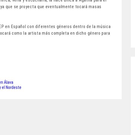
lírica, verla y escucharla, la hace única a Agatha para el
, ya que se proyecta que eventualmente tocará masas
 EP en Español con diferentes géneros dentro de la música
olocará como la artista más completa en dicho género para
en Álava
 y el Nordeste