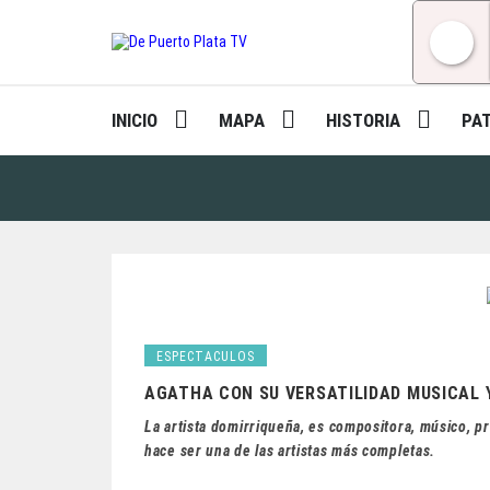
Skip
to
content
INICIO
MAPA
HISTORIA
PA
ESPECTACULOS
AGATHA CON SU VERSATILIDAD MUSICAL Y
La artista domirriqueña, es compositora, músico, pro
hace ser una de las artistas más completas.