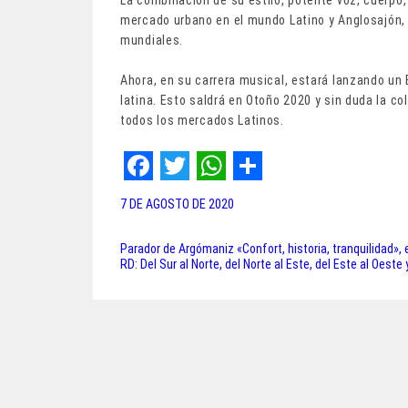
La combinación de su estilo, potente voz, cuerpo, 
mercado urbano en el mundo Latino y Anglosajón
mundiales.
Ahora, en su carrera musical, estará lanzando un
latina. Esto saldrá en Otoño 2020 y sin duda la c
todos los mercados Latinos.
F
T
W
S
7 DE AGOSTO DE 2020
a
w
h
h
c
i
a
a
Parador de Argómaniz «Confort, historia, tranquilidad», 
Navegación
RD: Del Sur al Norte, del Norte al Este, del Este al Oeste
e
t
t
r
de
b
t
s
e
entradas
o
e
A
o
r
p
k
p