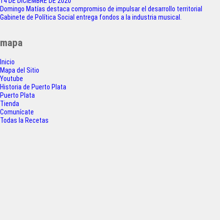
F
T
W
S
14 DE DICIEMBRE DE 2020
Navegación
Domingo Matías destaca compromiso de impulsar el desarrollo territorial
a
w
h
h
Gabinete de Política Social entrega fondos a la industria musical.
de
c
i
a
a
entradas
mapa
e
t
t
r
Inicio
b
t
s
e
Mapa del Sitio
o
e
A
Youtube
Historia de Puerto Plata
o
r
p
Puerto Plata
Tienda
k
p
Comunícate
Todas la Recetas