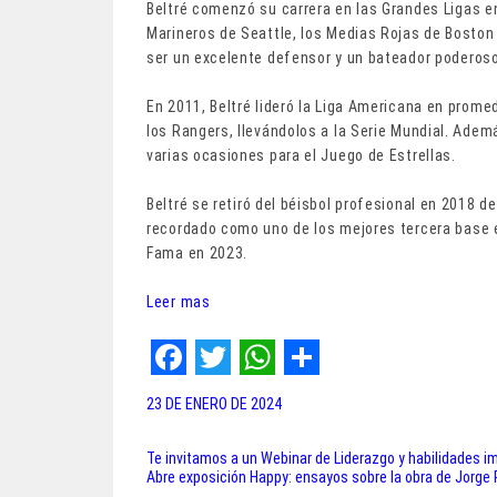
Beltré comenzó su carrera en las Grandes Ligas e
Marineros de Seattle, los Medias Rojas de Boston 
ser un excelente defensor y un bateador poderoso
En 2011, Beltré lideró la Liga Americana en promed
los Rangers, llevándolos a la Serie Mundial. Ade
varias ocasiones para el Juego de Estrellas.
Beltré se retiró del béisbol profesional en 2018 
recordado como uno de los mejores tercera base en 
Fama en 2023.
Leer mas
F
T
W
S
23 DE ENERO DE 2024
a
w
h
h
c
i
a
a
Te invitamos a un Webinar de Liderazgo y habilidades i
Navegación
Abre exposición Happy: ensayos sobre la obra de Jorge