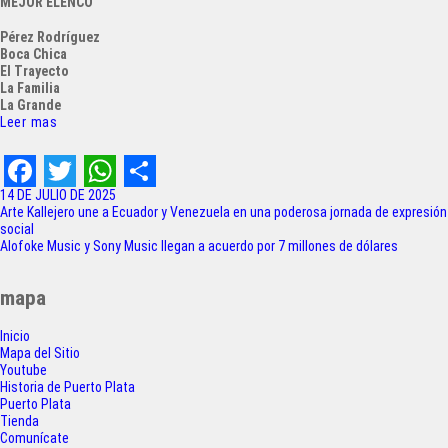
MEJOR ELENCO
Pérez Rodríguez
Boca Chica
El Trayecto
La Familia
La Grande
Leer mas
F
T
W
S
14 DE JULIO DE 2025
Navegación
Arte Kallejero une a Ecuador y Venezuela en una poderosa jornada de expresión
a
w
h
h
social
de
Alofoke Music y Sony Music llegan a acuerdo por 7 millones de dólares
c
i
a
a
entradas
e
t
t
r
mapa
b
t
s
e
Inicio
o
e
A
Mapa del Sitio
Youtube
o
r
p
Historia de Puerto Plata
Puerto Plata
k
p
Tienda
Comunícate