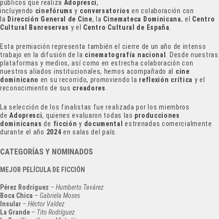
públicos que realiza
Adopresci
,
incluyendo
cinefórums
y
conversatorios
en colaboración con
la
Dirección General de Cine
, la
Cinemateca Dominicana
, el
Centro
Cultural Banreservas
y el
Centro Cultural de España
.
Esta premiación representa también el cierre de un año de intenso
trabajo en la difusión de la
cinematografía nacional
. Desde nuestras
plataformas y medios, así como en estrecha colaboración con
nuestros aliados institucionales, hemos acompañado al
cine
dominicano
en su recorrido, promoviendo la
reflexión crítica
y el
reconocimiento de sus
creadores
.
La selección de los finalistas fue realizada por los miembros
de
Adopresci
, quienes evaluaron todas las
producciones
dominicanas
de
ficción
y
documental
estrenadas comercialmente
durante el año
2024
en salas del país.
CATEGORÍAS Y NOMINADOS
MEJOR PELÍCULA DE FICCIÓN
Pérez Rodríguez
–
Humberto Tavárez
Boca Chica
–
Gabriela Moses
Insular
–
Héctor Valdez
La Grande
–
Tito Rodríguez