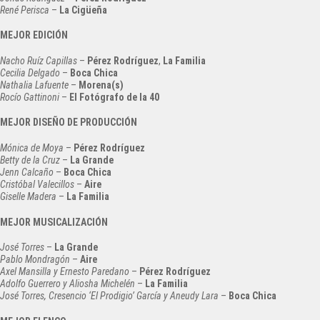
René Perisca
–
La Cigüeña
MEJOR EDICIÓN
Nacho Ruíz Capillas
–
Pérez Rodríguez
,
La Familia
Cecilia Delgado
–
Boca Chica
Nathalia Lafuente
–
Morena(s)
Rocío Gattinoni
–
El Fotógrafo de la 40
MEJOR DISEÑO DE PRODUCCIÓN
Mónica de Moya
–
Pérez Rodríguez
Betty de la Cruz
–
La Grande
Jenn Calcaño
–
Boca Chica
Cristóbal Valecillos
–
Aire
Giselle Madera
–
La Familia
MEJOR MUSICALIZACIÓN
José Torres
–
La Grande
Pablo Mondragón
–
Aire
Axel Mansilla y Ernesto Paredano
–
Pérez Rodríguez
Adolfo Guerrero y Aliosha Michelén
–
La Familia
José Torres, Cresencio ‘El Prodigio’ García y Aneudy Lara
–
Boca Chica