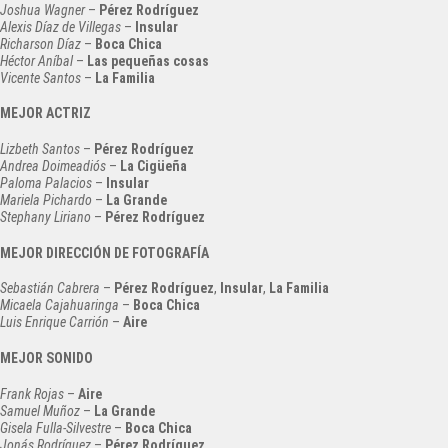
Joshua Wagner
–
Pérez Rodríguez
Alexis Díaz de Villegas
–
Insular
Richarson Díaz
–
Boca Chica
Héctor Aníbal
–
Las pequeñas cosas
Vicente Santos
–
La Familia
MEJOR ACTRIZ
Lizbeth Santos
–
Pérez Rodríguez
Andrea Doimeadiós
–
La Cigüeña
Paloma Palacios
–
Insular
Mariela Pichardo
–
La Grande
Stephany Liriano
–
Pérez Rodríguez
MEJOR DIRECCIÓN DE FOTOGRAFÍA
Sebastián Cabrera
–
Pérez Rodríguez
,
Insular
,
La Familia
Micaela Cajahuaringa
–
Boca Chica
Luis Enrique Carrión
–
Aire
MEJOR SONIDO
Frank Rojas
–
Aire
Samuel Muñoz
–
La Grande
Gisela Fulla-Silvestre
–
Boca Chica
Jonás Rodríguez
–
Pérez Rodríguez