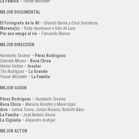
La Familia
–
Yasser Michelén
MEJOR DOCUMENTAL
El Fotógrafo de la 40
–
Orlando Barría y Erica Santelices
Morena(s)
–
Vicky Apolinario e Iván de Lara
Por eso vengo al río
–
Fernando Blanco
MEJOR DIRECCIÓN
Humberto Tavárez
–
Pérez Rodríguez
Gabriela Moses
–
Boca Chica
Héctor Valdez
–
Insular
Tito Rodríguez
–
La Grande
Yasser Michelén
–
La Familia
MEJOR GUION
Pérez Rodríguez
–
Humberto Tavárez
Boca Chica
–
Mariana Rondón y Marié Ugás
Aire
–
Leticia Tonos, Junior Rosario, Rodolfo Báez
La Familia
–
José Ramón Alama
La Cigüeña
–
Alejandro Andújar
MEJOR ACTOR