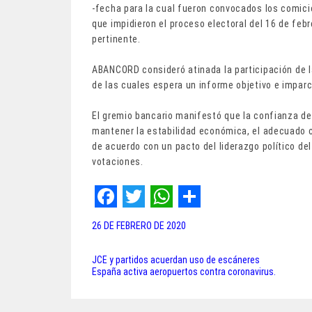
-fecha para la cual fueron convocados los comici
que impidieron el proceso electoral del 16 de febr
pertinente.
ABANCORD consideró atinada la participación de l
de las cuales espera un informe objetivo e imparci
El gremio bancario manifestó que la confianza de
mantener la estabilidad económica, el adecuado c
de acuerdo con un pacto del liderazgo político del
votaciones.
F
T
W
S
26 DE FEBRERO DE 2020
a
w
h
h
c
i
a
a
JCE y partidos acuerdan uso de escáneres
Navegación
España activa aeropuertos contra coronavirus.
e
t
t
r
de
b
t
s
e