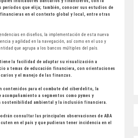
ipales indicadores bancarios y financieros, con la
s períodos que elija; también, conocer sus estudios de
inancieras en el contexto global y local, entre otras
tendencias en diseños, la implementación de esta nueva
encia y agilidad en la navegación, así como en el uso y
entidad que agrupa a los bancos múltiples del país.
iene la facilidad de adaptar su visualización a
acio a temas de educación financiera, con orientaciones
carios y el manejo de las finanzas.
 contenidos para el combate del ciberdelito, la
 de acompañamiento a segmentos como pymes y
 sostenibilidad ambiental y la inclusión financiera.
podrán consultar las principales observaciones de ABA
cuten en el país y que pudieran tener incidencia en el