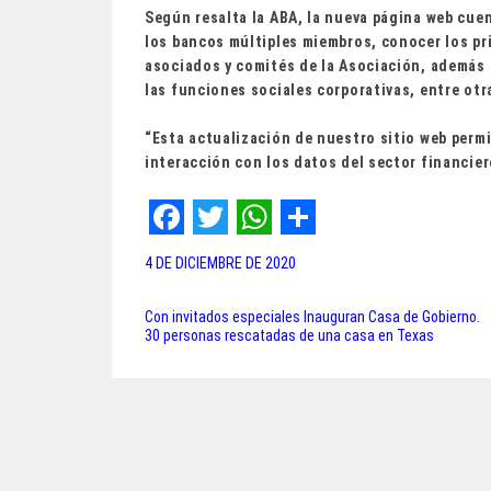
Según resalta la ABA, la nueva página web cuen
los bancos múltiples miembros, conocer los pr
asociados y comités de la Asociación, además 
las funciones sociales corporativas, entre ot
“Esta actualización de nuestro sitio web perm
interacción con los datos del sector financier
F
T
W
S
4 DE DICIEMBRE DE 2020
a
w
h
h
c
i
a
a
Con invitados especiales Inauguran Casa de Gobierno.
Navegación
30 personas rescatadas de una casa en Texas
e
t
t
r
de
b
t
s
e
entradas
o
e
A
o
r
p