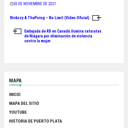
a
w
h
h
26 DE NOVIEMBRE DE 2021
c
i
a
a
Nickzzy & ThePoing – No Limit (Video Oficial)
Navegación
e
t
t
r
de
b
t
s
e
Embajada de RD en Canadá ilumina cataratas
de Niágara por eliminación de violencia
o
e
A
entradas
contra la mujer
o
r
p
k
p
MAPA
INICIO
MAPA DEL SITIO
YOUTUBE
HISTORIA DE PUERTO PLATA