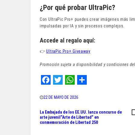
¿Por qué probar UltraPic?
Con UltraPic Pro+ puedes crear imágenes más lim
impulsadas por IA y sin procesos complejos.
Accede al regalo aquí:
👉
UltraPic Pro+ Giveaway
Promoción sujeta a disponibilidad y condiciones de
F
T
W
S
a
w
h
h
22 DE MAYO DE 2026
c
i
a
a
La Embajada de los EE.UU. lanza concurso de
Navegación
e
t
t
r
arte juvenil“Arte de Libertad” en
conmemoración de Libertad 250
de
b
t
s
e