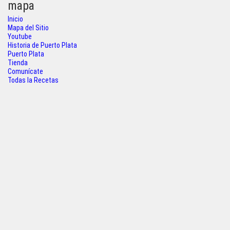
a
w
h
h
mapa
c
i
a
a
Inicio
Mapa del Sitio
e
t
t
r
Youtube
Historia de Puerto Plata
b
t
s
e
Puerto Plata
Tienda
o
e
A
Comunícate
Todas la Recetas
o
r
p
k
p